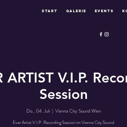
Start
Galerie
Events
K
 ARTIST V.I.P. Reco
Session
Do., 04. Juli
  |  
Vienna City Sound Wien
Ever Artist V.I.P. Recording Session im Vienna City Sound