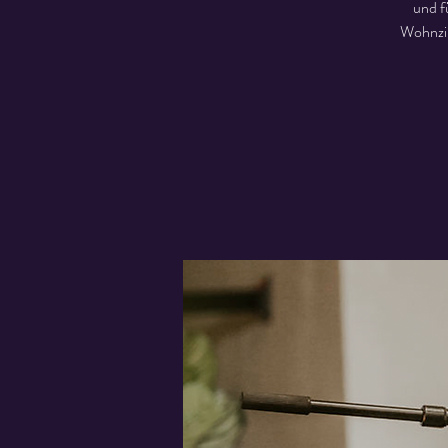
und f
Wohnzim