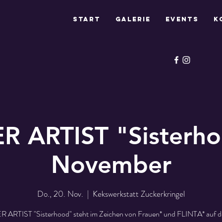
Start
Galerie
Events
K
R ARTIST "Sisterh
November
Do., 20. Nov.
  |  
Kekswerkstatt Zuckerkringel
 ARTIST "Sisterhood" steht im Zeichen von Frauen* und FLINTA* auf 