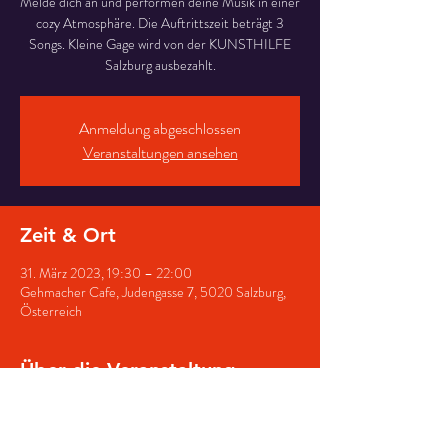
Melde dich an und performen deine Musik in einer
cozy Atmosphäre. Die Auftrittszeit beträgt 3
Songs. Kleine Gage wird von der KUNSTHILFE
Salzburg ausbezahlt.
Anmeldung abgeschlossen
Veranstaltungen ansehen
Zeit & Ort
31. März 2023, 19:30 – 22:00
Gehmacher Cafe, Judengasse 7, 5020 Salzburg,
Österreich
Über die Veranstaltung
E-piano und Anlage ist vor Ort. Es kann auf der 
Gitarre oder dem E-Piano performt werden, 