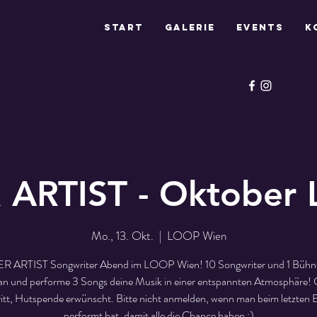
Start
Galerie
Events
K
 ARTIST - Oktober
Mo., 13. Okt.
  |  
LOOP Wien
R ARTIST Songwriter Abend im LOOP Wien! 10 Songwriter und 1 Bühn
an und performe 3 Songs deine Musik in einer entspannten Atmosphäre! 
ritt, Hutspende erwünscht. Bitte nicht anmelden, wenn man beim letzten 
performt hat, damit alle die Chance haben :)