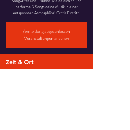
Songwriter und 1 Bühne. Melde dich an und
performe 3 Songs deine Musik in einer
entspannten Atmosphäre! Gratis Eintritt.
Anmeldung abgeschlossen
Veranstaltungen ansehen
Zeit & Ort
09. Juli 2024, 20:00 – 23:00
Badeschiff Wien , Wolfgang-Schmitz-Promenade,
1010 Wien, Österreich
Diese Veranstaltung teilen