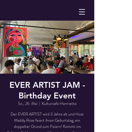
EVER ARTIST JAM -
Birthday Event
So., 26. Mai
  |  
Kulturcafe Henriette
Der EVER ARTIST wird 3 Jahre alt und Host
Maddy Rose feiert ihren Geburtstag, ein
doppelter Grund zum Feiern! Kommt ins