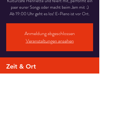
Kulturcafé Henriette und feiert mit, performt ein
paar eurer Songs oder macht beim Jam mit :)
Ab 19:00 Uhr geht es los! E-Piano ist vor Ort.
Anmeldung abgeschlossen
Veranstaltungen ansehen
Zeit & Ort
26. Mai 2024, 19:00 – 22:00
Kulturcafe Henriette , Staudingergasse 10, 1200
Wien, Österreich
Diese Veranstaltung teilen