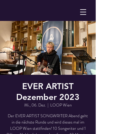
EVER ARTIST
Dezember 2023
Mi., 06. Dez.
  |  
LOOP Wien
Der EVER ARTIST SONGWRITER Abend geht
in die nächste Runde und wird dieses mal im
LOOP Wien stattfinden! 10 Songwriter und 1