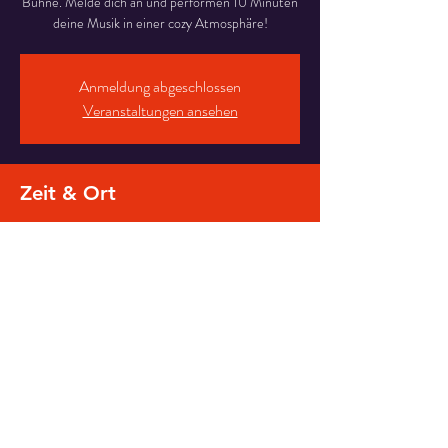
Bühne. Melde dich an und performen 10 Minuten
deine Musik in einer cozy Atmosphäre!
Anmeldung abgeschlossen
Veranstaltungen ansehen
Zeit & Ort
06. Dez. 2023, 19:30
LOOP Wien , U-Bahn Bogen 26, 1080 Wien,
Österreich
Diese Veranstaltung teilen
© 2023 EVERARTIST