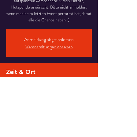
entspannten Atmosphäre! Gratis Eintritt,
Hutspende erwünscht. Bitte nicht anmelden,
wenn man beim letzten Event performt hat, damit
alle die Chance haben :)
Anmeldung abgeschlossen
Veranstaltungen ansehen
Zeit & Ort
01. Apr. 2025, 19:30 – 22:30
LOOP Wien, U-Bahn Bogen 26, 1080 Wien,
Österreich
Diese Veranstaltung teilen